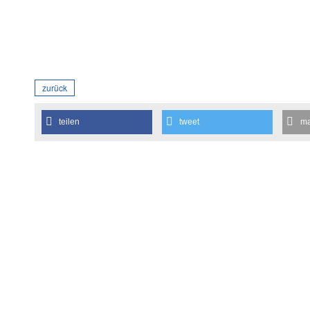
zurück
teilen
tweet
ma