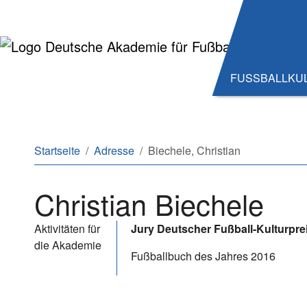
Zum Hauptinhalt springen
Zum Seitenende springen
FUSSBALLKU
Sie sind hier:
Startseite
Adresse
Biechele, Christian
Christian Biechele
Aktivitäten für
Jury Deutscher Fußball-Kulturpre
die Akademie
Fußballbuch des Jahres 2016