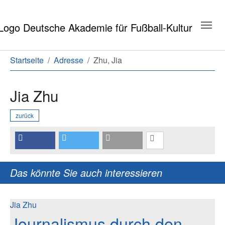
Zum Hauptinhalt springen
Zum Seitenende springen
Sie sind hier:
Startseite
Adresse
Zhu, Jia
Jia Zhu
zurück
Das könnte Sie auch interessieren
Jia Zhu
Journalismus durch den