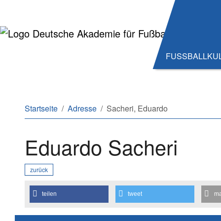
Zum Hauptinhalt springen
Zum Seitenende springen
FUSSBALLKU
Sie sind hier:
Startseite
Adresse
Sacheri, Eduardo
Eduardo Sacheri
zurück
teilen
tweet
ma