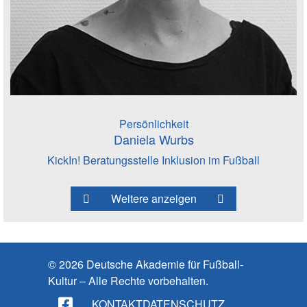
Persönlichkeit
Daniela Wurbs
KickIn! Beratungsstelle Inklusion im Fußball
Weitere anzeigen
© 2026 Deutsche Akademie für Fußball-
Kultur – Alle Rechte vorbehalten.
KONTAKT
DATENSCHUTZ