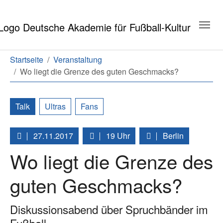
Zum Hauptinhalt springen
Zum Seitenende springen
Sie sind hier:
Startseite
Veranstaltung
Wo liegt die Grenze des guten Geschmacks?
Talk
Ultras
Fans
27.11.2017
19 Uhr
Berlin
Wo liegt die Grenze des
guten Geschmacks?
Diskussionsabend über Spruchbänder im