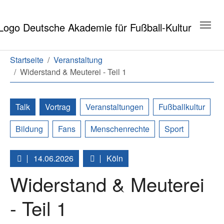
Zum Hauptinhalt springen
Zum Seitenende springen
Sie sind hier:
Startseite
Veranstaltung
Widerstand & Meuterei - Teil 1
Talk
Vortrag
Veranstaltungen
Fußballkultur
Bildung
Fans
Menschenrechte
Sport
14.06.2026
Köln
Widerstand & Meuterei
- Teil 1