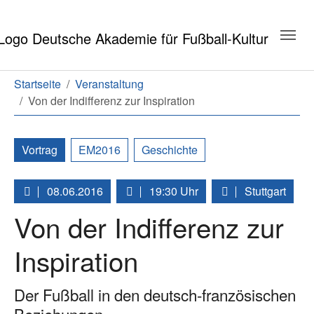
Zum Hauptinhalt springen
Zum Seitenende springen
Sie sind hier:
Startseite
Veranstaltung
Von der Indifferenz zur Inspiration
Vortrag
EM2016
Geschichte
08.06.2016
19:30 Uhr
Stuttgart
Von der Indifferenz zur
Inspiration
Der Fußball in den deutsch-französischen