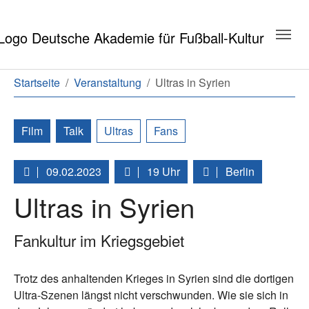
Zum Hauptinhalt springen
Zum Seitenende springen
Sie sind hier:
Startseite
Veranstaltung
Ultras in Syrien
Film
Talk
Ultras
Fans
09.02.2023
19 Uhr
Berlin
Ultras in Syrien
Fankultur im Kriegsgebiet
Trotz des anhaltenden Krieges in Syrien sind die dortigen
Ultra-Szenen längst nicht verschwunden. Wie sie sich in