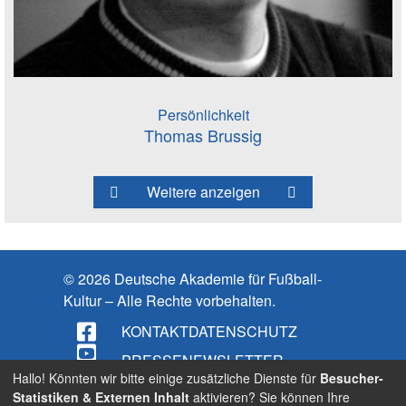
Persönlichkeit
Thomas Brussig
Weitere anzeigen
© 2026 Deutsche Akademie für Fußball-
Kultur – Alle Rechte vorbehalten.
KONTAKT
DATENSCHUTZ
PRESSE
NEWSLETTER
Hallo! Könnten wir bitte einige zusätzliche Dienste für
Besucher-
IMPRESSUM
Statistiken & Externen Inhalt
aktivieren? Sie können Ihre