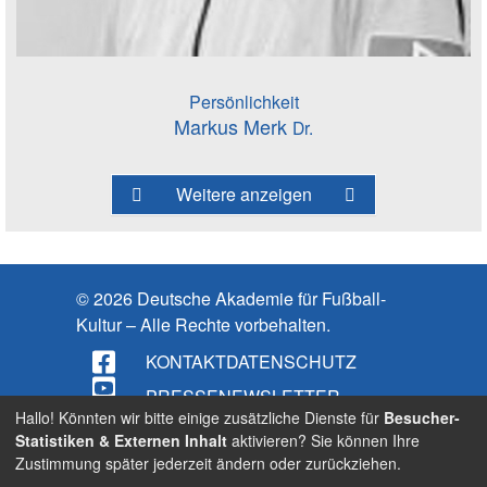
Persönlichkeit
Markus Merk
Dr.
Weitere anzeigen
© 2026 Deutsche Akademie für Fußball-
Kultur – Alle Rechte vorbehalten.
KONTAKT
DATENSCHUTZ
PRESSE
NEWSLETTER
Hallo! Könnten wir bitte einige zusätzliche Dienste für
Besucher-
IMPRESSUM
Statistiken & Externen Inhalt
aktivieren? Sie können Ihre
Zustimmung später jederzeit ändern oder zurückziehen.
BARRIEREFREIHEIT