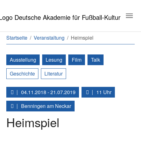
Zum Hauptinhalt springen
Zum Seitenende springen
Sie sind hier:
Startseite
Veranstaltung
Heimspiel
Ausstellung
Lesung
Film
Talk
Geschichte
Literatur
04.11.2018 - 21.07.2019
11 Uhr
Benningen am Neckar
Heimspiel