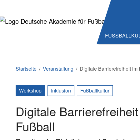
Zum Hauptinhalt springen
Zum Seitenende springen
FUSSBALLKU
Sie sind hier:
Startseite
Veranstaltung
Digitale Barrierefreiheit im
Workshop
Inklusion
Fußballkultur
Digitale Barrierefreiheit
Fußball