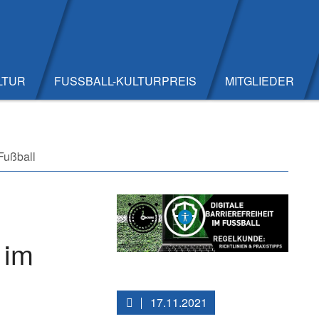
LTUR
FUSSBALL-KULTURPREIS
MITGLIEDER
 Fußball
 im
17.11.2021