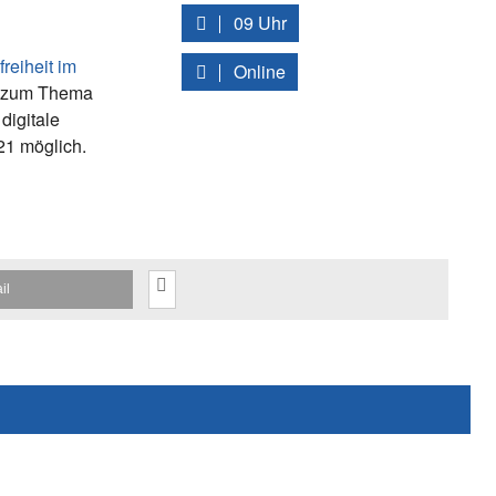
09 Uhr
reiheit im
Online
r zum Thema
digitale
21 möglich.
il