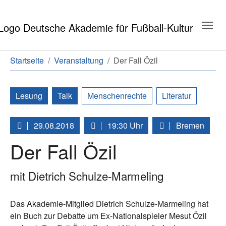
Zum Hauptinhalt springen
Zum Seitenende springen
Sie sind hier:
Startseite
Veranstaltung
Der Fall Özil
Lesung
Talk
Menschenrechte
Literatur
29.08.2018
19:30 Uhr
Bremen
Der Fall Özil
mit Dietrich Schulze-Marmeling
Das Akademie-Mitglied Dietrich Schulze-Marmeling hat
ein Buch zur Debatte um Ex-Nationalspieler Mesut Özil