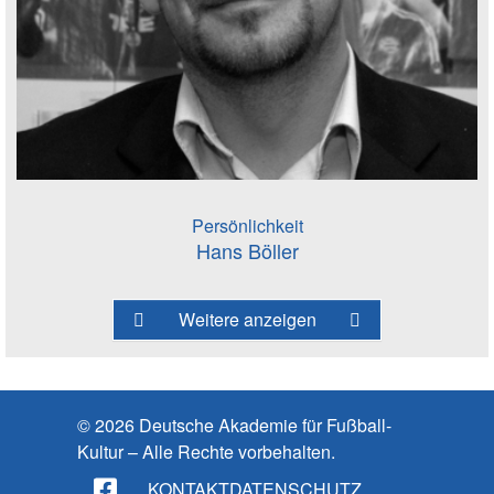
Persönlichkeit
Hans Böller
Weitere anzeigen
© 2026 Deutsche Akademie für Fußball-
Kultur – Alle Rechte vorbehalten.
KONTAKT
DATENSCHUTZ