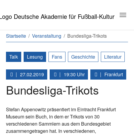
Zum Hauptinhalt springen
Zum Seitenende springen
Sie sind hier:
Startseite
Veranstaltung
Bundesliga-Trikots
Talk
Lesung
Fans
Geschichte
Literatur
27.02.2019
19:30 Uhr
Frankfurt
Bundesliga-Trikots
Stefan Appenowitz präsentiert im Eintracht Frankfurt
Museum sein Buch, in dem er Trikots von 30
verschiedenen Sammlern aus dem Bundesgebiet
zusammengetragen hat. In verschiedenen,