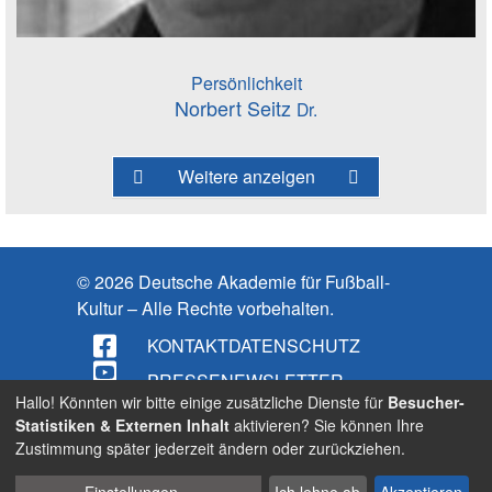
Persönlichkeit
Norbert Seitz
Dr.
Weitere anzeigen
© 2026 Deutsche Akademie für Fußball-
Kultur – Alle Rechte vorbehalten.
KONTAKT
DATENSCHUTZ
PRESSE
NEWSLETTER
Hallo! Könnten wir bitte einige zusätzliche Dienste für
Besucher-
IMPRESSUM
Statistiken & Externen Inhalt
aktivieren? Sie können Ihre
Zustimmung später jederzeit ändern oder zurückziehen.
BARRIEREFREIHEIT
Cookies
Suche