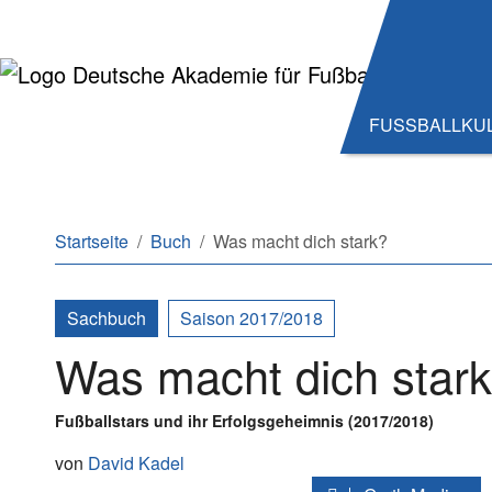
Zum Hauptinhalt springen
Zum Seitenende springen
FUSSBALLKU
Sie sind hier:
Startseite
Buch
Was macht dich stark?
Sachbuch
Saison 2017/2018
Was macht dich star
Fußballstars und ihr Erfolgsgeheimnis (2017/2018)
von
David Kadel