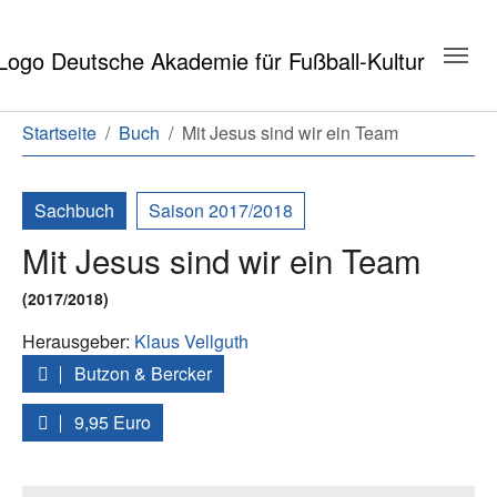
Zum Hauptinhalt springen
Zum Seitenende springen
Sie sind hier:
Startseite
Buch
Mit Jesus sind wir ein Team
Sachbuch
Saison 2017/2018
Mit Jesus sind wir ein Team
(2017/2018)
Herausgeber:
Klaus Vellguth
Butzon & Bercker
9,95 Euro