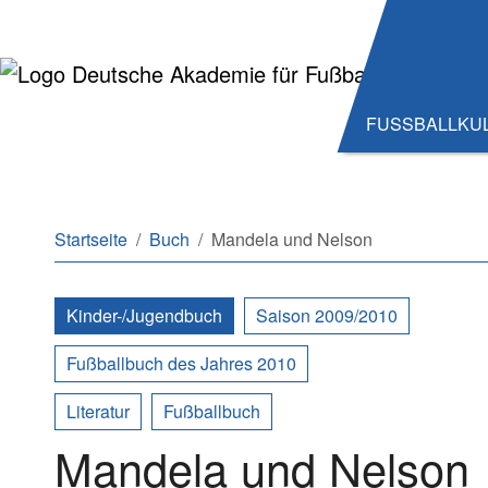
Zum Hauptinhalt springen
Zum Seitenende springen
FUSSBALLKU
Sie sind hier:
Startseite
Buch
Mandela und Nelson
Kinder-/Jugendbuch
Saison 2009/2010
Fußballbuch des Jahres 2010
Literatur
Fußballbuch
Mandela und Nelson