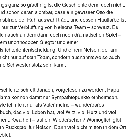
ings ganz so gradlinig ist die Geschichte denn doch nicht.
rd schon daran sichtbar, dass ein gewisser Otto die
nsbinde der Ruhrauswahl trägt, und dessen Hautfarbe ist
t nur zur Verblüffung von Nelsons Team – schwarz. Es
sich auch an dem dann doch noch dramatischen Spiel –
nem unorthodoxen Siegtor und einer
srichterfehlentscheidung. Und einem Nelson, der am
icht nur auf sein Team, sondern ausnahmsweise auch
ine Schwester stolz sein kann.
schichte schreit danach, vorgelesen zu werden, Papa
Mama können damit nur Sympathiepunkte einheimsen.
wie ich nicht nur als Vater meine – wunderbares
buch, das viel Leben hat, viel Witz, viel Herz und viel
hen.. Kwa heri – auf ein Wiedersehen? Womöglich gibt
ein Rückspiel für Nelson. Dann vielleicht mitten in dem Ort
biet.