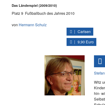
Das Länderspiel (2009/2010)
Platz 9
Fußballbuch des Jahres 2010
von
Hermann Schulz
Carlsen
9,90 Euro
Stefan
Witz u
Kinder
hin- w
Selbst
Schulz