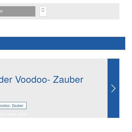
il
der Voodoo- Zauber
Next
Voodoo- Zauber