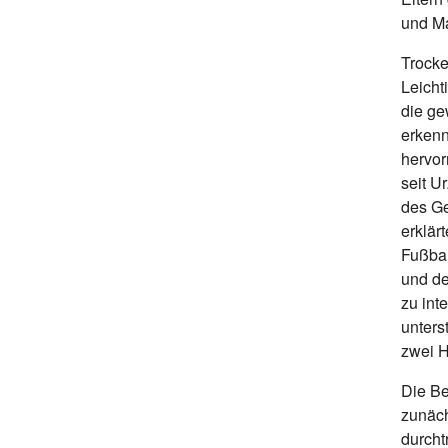
und M
Trocke
Leicht
die ge
erkenn
hervor
seit U
des Ge
erklär
Fußbal
und de
zu int
unters
zwei H
Die Be
zunäch
durcht