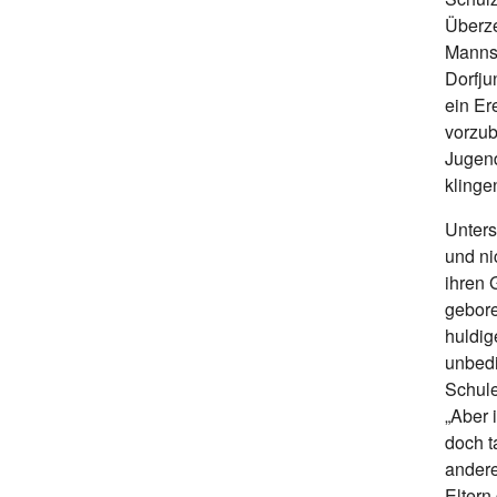
Überze
Mannsc
Dorfju
ein Er
vorzub
Jugend
klinge
Unters
und ni
ihren
gebore
huldig
unbedi
Schule
„Aber 
doch t
andere
Eltern