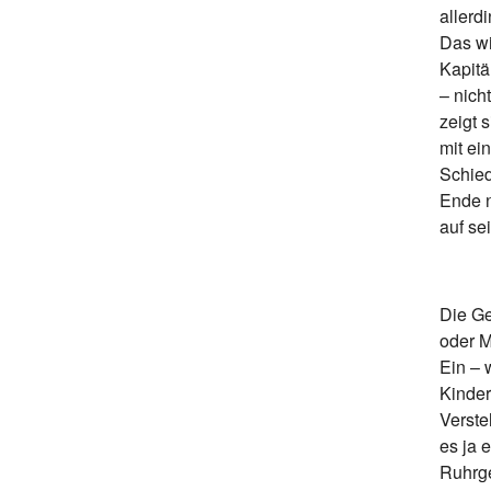
allerd
Das wi
Kapitä
– nich
zeigt 
mit ei
Schied
Ende n
auf se
Die Ge
oder 
Ein – 
Kinder
Verste
es ja 
Ruhrge