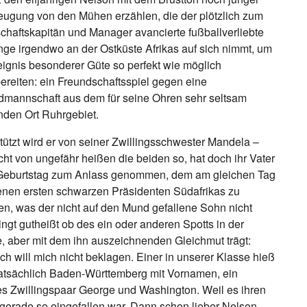
ugung von den Mühen erzählen, die der plötzlich zum
haftskapitän und Manager avancierte fußballverliebte
nge irgendwo an der Ostküste Afrikas auf sich nimmt, um
eignis besonderer Güte so perfekt wie möglich
ereiten: ein Freundschaftsspiel gegen eine
mannschaft aus dem für seine Ohren sehr seltsam
nden Ort Ruhrgebiet.
tützt wird er von seiner Zwillingsschwester Mandela –
cht von ungefähr heißen die beiden so, hat doch ihr Vater
 Geburtstag zum Anlass genommen, dem am gleichen Tag
nen ersten schwarzen Präsidenten Südafrikas zu
en, was der nicht auf den Mund gefallene Sohn nicht
ngt gutheißt ob des ein oder anderen Spotts in der
, aber mit dem ihn auszeichnenden Gleichmut trägt:
ich will mich nicht beklagen. Einer in unserer Klasse hieß
atsächlich Baden-Württemberg mit Vornamen, ein
s Zwillingspaar George und Washington. Weil es ihren
 gerade so eingefallen war. Dann schon lieber Nelson