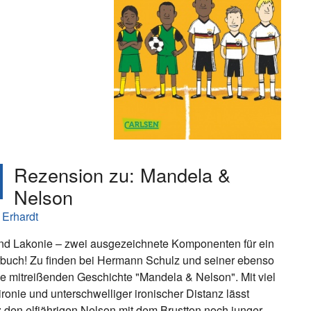
Rezension zu: Mandela &
Nelson
 Erhardt
nd Lakonie – zwei ausgezeichnete Komponenten für ein
buch! Zu finden bei Hermann Schulz und seiner ebenso
ie mitreißenden Geschichte "Mandela & Nelson". Mit viel
ironie und unterschwelliger ironischer Distanz lässt
 den elfjährigen Nelson mit dem Brustton noch junger