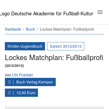
Zum Hauptinhalt springen
Zum Seitenende springen
Sie sind hier:
Startseite
Buch
Lockes Matchplan: Fußballprofi
Kinder-/Jugendbuch
Saison 2012/2013
Lockes Matchplan: Fußballprofi
(2012/2013)
von
Ulli Potofski
Buch Verlag Kempen
12,90 Euro