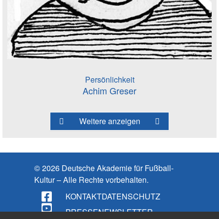
Persönlichkeit
Achim Greser
Weitere anzeigen
© 2026 Deutsche Akademie für Fußball-
Kultur – Alle Rechte vorbehalten.
KONTAKT
DATENSCHUTZ
PRESSE
NEWSLETTER