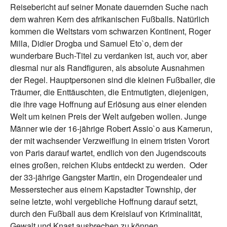
Reisebericht auf seiner Monate dauernden Suche nach
dem wahren Kern des afrikanischen Fußballs. Natürlich
kommen die Weltstars vom schwarzen Kontinent, Roger
Milla, Didier Drogba und Samuel Eto`o, dem der
wunderbare Buch-Titel zu verdanken ist, auch vor, aber
diesmal nur als Randfiguren, als absolute Ausnahmen
der Regel. Hauptpersonen sind die kleinen Fußballer, die
Träumer, die Enttäuschten, die Entmutigten, diejenigen,
die ihre vage Hoffnung auf Erlösung aus einer elenden
Welt um keinen Preis der Welt aufgeben wollen. Junge
Männer wie der 16-jährige Robert Assio`o aus Kamerun,
der mit wachsender Verzweiflung in einem tristen Vorort
von Paris darauf wartet, endlich von den Jugendscouts
eines großen, reichen Klubs entdeckt zu werden. Oder
der 33-jährige Gangster Martin, ein Drogendealer und
Messerstecher aus einem Kapstadter Township, der
seine letzte, wohl vergebliche Hoffnung darauf setzt,
durch den Fußball aus dem Kreislauf von Kriminalität,
Gewalt und Knast ausbrechen zu können.