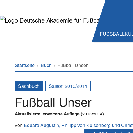
Zum Hauptinhalt springen
Zum Seitenende springen
FUSSBALLKU
Sie sind hier:
Startseite
Buch
Fußball Unser
Sachbuch
Saison 2013/2014
Fußball Unser
Aktualisierte, erweiterte Auflage (2013/2014)
von
Eduard Augustin,
Philipp von Keisenberg
und
Chris