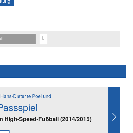
itung
il
 Hans-Dieter te Poel und
assspiel
m High-Speed-Fußball (2014/2015)
Next