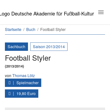
Zum Hauptinhalt springen
Zum Seitenende springen
Sie sind hier:
Startseite
Buch
Football Styler
Sachbuch
Saison 2013/2014
Football Styler
(2013/2014)
von
Thomas Lötz
Spielmacher
19,80 Euro