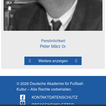
Persönlichkeit
Peter März
Dr.
Weitere anzeigen
© 2026 Deutsche Akademie für Fußball-
Kultur – Alle Rechte vorbehalten.
KONTAKT
DATENSCHUTZ
PRESSE
NEWSLETTER