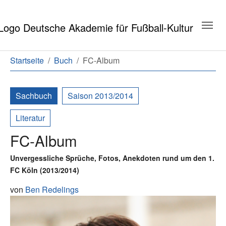
Zum Hauptinhalt springen
Zum Seitenende springen
Sie sind hier:
Startseite
Buch
FC-Album
Sachbuch
Saison 2013/2014
Literatur
FC-Album
Unvergessliche Sprüche, Fotos, Anekdoten rund um den 1.
FC Köln (2013/2014)
von
Ben Redelings