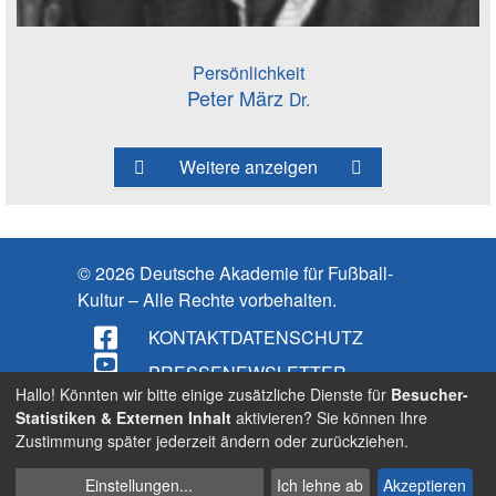
Persönlichkeit
Peter März
Dr.
Weitere anzeigen
© 2026 Deutsche Akademie für Fußball-
Kultur – Alle Rechte vorbehalten.
KONTAKT
DATENSCHUTZ
PRESSE
NEWSLETTER
Hallo! Könnten wir bitte einige zusätzliche Dienste für
Besucher-
IMPRESSUM
Statistiken & Externen Inhalt
aktivieren? Sie können Ihre
Zustimmung später jederzeit ändern oder zurückziehen.
BARRIEREFREIHEIT
Cookies
Suche
Einstellungen
...
Ich lehne ab
Akzeptieren