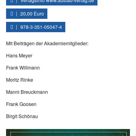
Verlagsinfo www.aufbau-verlag.de
20,00 Euro
978-3-351-05047-4
Mit Beiträgen der Akademiemitglieder:
Hans Meyer
Frank Willmann
Moritz Rinke
Manni Breuckmann
Frank Goosen
Birgit Schönau