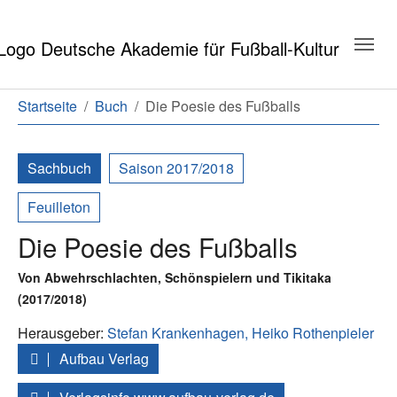
Zum Hauptinhalt springen
Zum Seitenende springen
Sie sind hier:
Startseite
Buch
Die Poesie des Fußballs
Sachbuch
Saison 2017/2018
Feuilleton
Die Poesie des Fußballs
Von Abwehrschlachten, Schönspielern und Tikitaka
(2017/2018)
Herausgeber:
Stefan Krankenhagen,
Heiko Rothenpieler
Aufbau Verlag