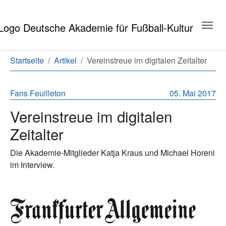
Zum Hauptinhalt springen
Zum Seitenende springen
Sie sind hier:
Startseite
Artikel
Vereinstreue im digitalen Zeitalter
Fans
Feuilleton
05. Mai 2017
Vereinstreue im digitalen
Zeitalter
Die Akademie-Mitglieder Katja Kraus und Michael Horeni
im Interview.