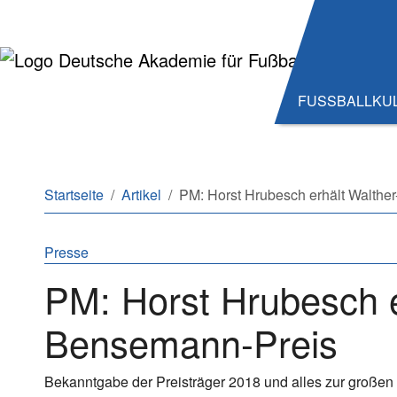
Zum Hauptinhalt springen
Zum Seitenende springen
FUSSBALLKU
Sie sind hier:
Startseite
Artikel
PM: Horst Hrubesch erhält Walth
Presse
PM: Horst Hrubesch e
Bensemann-Preis
Bekanntgabe der Preisträger 2018 und alles zur großen G