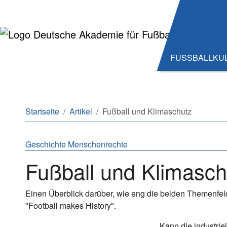
Zum Hauptinhalt springen
Zum Seitenende springen
FUSSBALLKU
Sie sind hier:
Startseite
Artikel
Fußball und Klimaschutz
Geschichte
Menschenrechte
Fußball und Klimasch
Einen Überblick darüber, wie eng die beiden Themenf
"Football makes History".
Kann die industriel