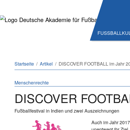
Zum Hauptinhalt springen
Zum Seitenende springen
FUSSBALLKU
Sie sind hier:
Startseite
Artikel
DISCOVER FOOTBALL im Jahr 2
Menschenrechte
DISCOVER FOOTBALL
Fußballfestival in Indien und zwei Auszeichnungen
Auch im Jahr 201
unentwegt ihr Ziel