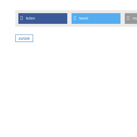
teilen
tweet
ma
zurück