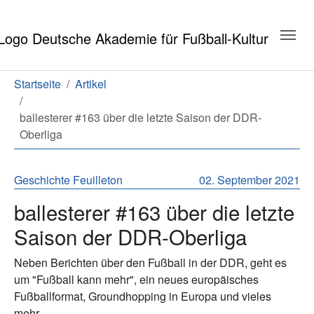
Zum Hauptinhalt springen
Zum Seitenende springen
Sie sind hier:
Startseite
Artikel
ballesterer #163 über die letzte Saison der DDR-
Oberliga
Geschichte
Feuilleton
02. September 2021
ballesterer #163 über die letzte
Saison der DDR-Oberliga
Neben Berichten über den Fußball in der DDR, geht es
um "Fußball kann mehr", ein neues europäisches
Fußballformat, Groundhopping in Europa und vieles
mehr.