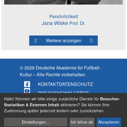
Persönlichkeit
Jana Wiske
Prof. Dr.
Weitere anzeigen
© 2026 Deutsche Akademie für Fußball-
Kultur – Alle Rechte vorbehalten.
KONTAKT
DATENSCHUTZ
PRESSE
NEWSLETTER
Hallo! Könnten wir bitte einige zusätzliche Dienste für
Besucher-
IMPRESSUM
Statistiken & Externen Inhalt
aktivieren? Sie können Ihre
Zustimmung später jederzeit ändern oder zurückziehen.
BARRIEREFREIHEIT
Cookies
Suche
Einstellungen
...
Ich lehne ab
Akzeptieren