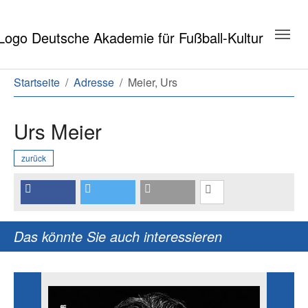
Zum Hauptinhalt springen
Zum Seitenende springen
Sie sind hier:
Startseite
Adresse
Meier, Urs
Urs Meier
zurück
Das könnte Sie auch interessieren