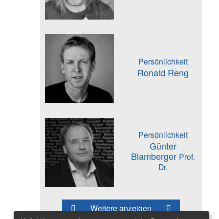
Persönlichkeit
Ronald Reng
Persönlichkeit
Günter
Blamberger
Prof.
Dr.
Weitere anzeigen