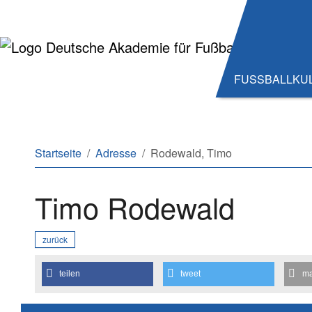
Zum Hauptinhalt springen
Zum Seitenende springen
FUSSBALLKU
Sie sind hier:
Startseite
Adresse
Rodewald, Timo
Timo Rodewald
zurück
teilen
tweet
ma