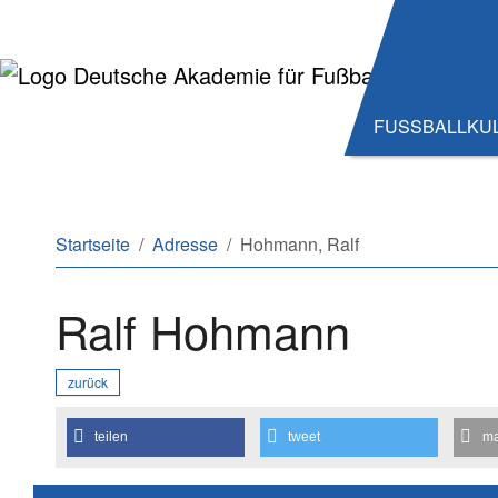
Zum Hauptinhalt springen
Zum Seitenende springen
FUSSBALLKU
Sie sind hier:
Startseite
Adresse
Hohmann, Ralf
Ralf Hohmann
zurück
teilen
tweet
ma