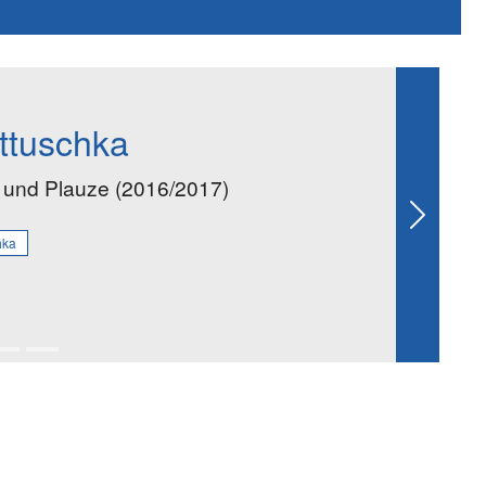
ttuschka
z und Plauze (2016/2017)
Next
hka