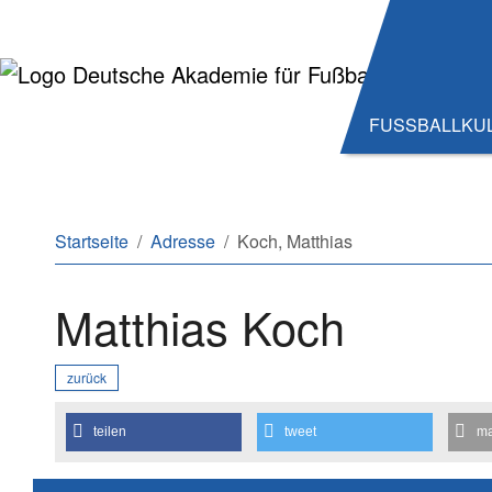
Zum Hauptinhalt springen
Zum Seitenende springen
FUSSBALLKU
Sie sind hier:
Startseite
Adresse
Koch, Matthias
Matthias Koch
zurück
teilen
tweet
ma