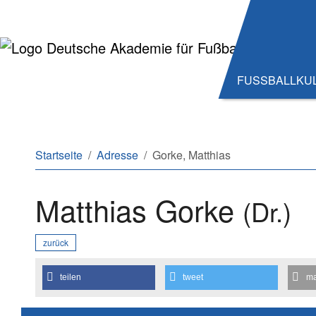
Zum Hauptinhalt springen
Zum Seitenende springen
FUSSBALLKU
Sie sind hier:
Startseite
Adresse
Gorke, Matthias
Matthias Gorke
(Dr.)
zurück
teilen
tweet
ma