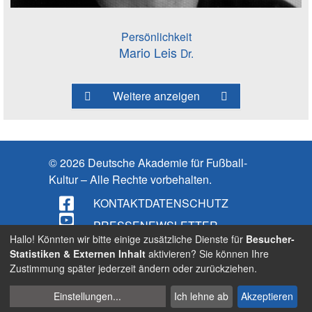
Persönlichkeit
Mario Leis
Dr.
Weitere anzeigen
© 2026 Deutsche Akademie für Fußball-
Kultur – Alle Rechte vorbehalten.
KONTAKT
DATENSCHUTZ
PRESSE
NEWSLETTER
Hallo! Könnten wir bitte einige zusätzliche Dienste für
Besucher-
IMPRESSUM
Statistiken & Externen Inhalt
aktivieren? Sie können Ihre
Zustimmung später jederzeit ändern oder zurückziehen.
BARRIEREFREIHEIT
Cookies
Suche
Einstellungen
...
Ich lehne ab
Akzeptieren
verwalten