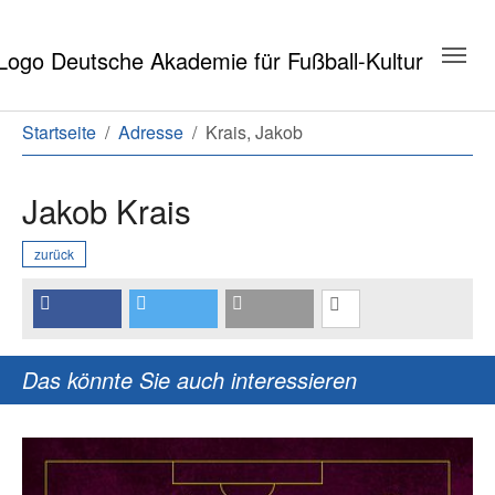
Zum Hauptinhalt springen
Zum Seitenende springen
Sie sind hier:
Startseite
Adresse
Krais, Jakob
Jakob Krais
zurück
Das könnte Sie auch interessieren