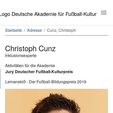
Zum Hauptinhalt springen
Zum Seitenende springen
Sie sind hier:
Startseite
Adresse
Cunz, Christoph
Christoph Cunz
Inklusionsexperte
Aktivitäten für die Akademie
Jury Deutscher Fußball-Kulturpreis
Lernanstoß - Der Fußball-Bildungspreis 2019