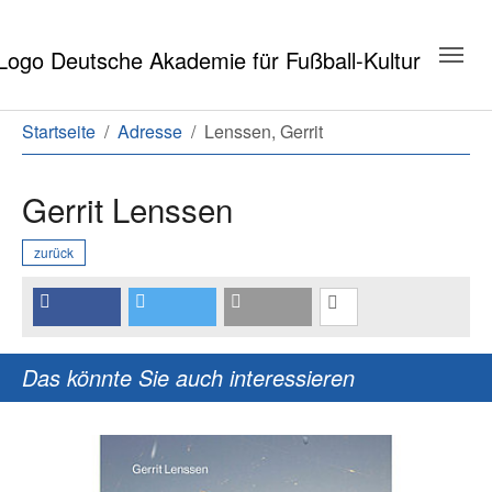
Zum Hauptinhalt springen
Zum Seitenende springen
Sie sind hier:
Startseite
Adresse
Lenssen, Gerrit
Gerrit Lenssen
zurück
Das könnte Sie auch interessieren