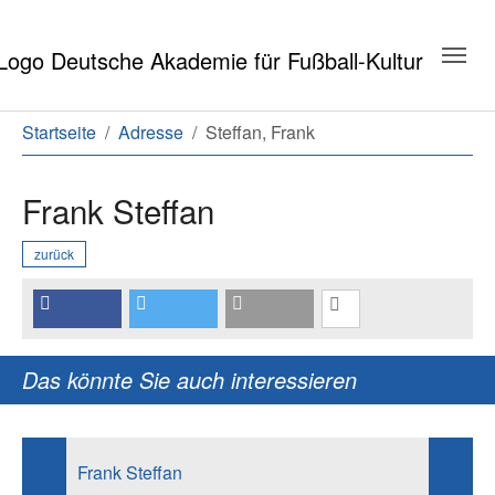
Zum Hauptinhalt springen
Zum Seitenende springen
Sie sind hier:
Startseite
Adresse
Steffan, Frank
Frank Steffan
zurück
Das könnte Sie auch interessieren
Frank Steffan