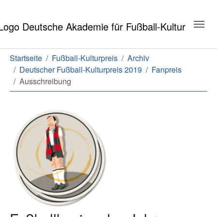
Zum Hauptinhalt springen
Zum Seitenende springen
Sie sind hier:
Startseite
Fußball-Kulturpreis
Archiv
Deutscher Fußball-Kulturpreis 2019
Fanpreis
Ausschreibung