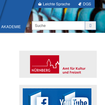
Leichte Sprache
DGS
Suche
AKADEMIE
Seitenleiste
Trägerin der Akademie: Amt für K