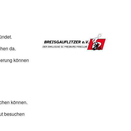
ündet.
chen da.
derung können
uchen können.
gut besuchen