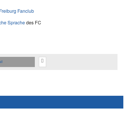
 Freiburg Fanclub
che Sprache
des FC
il