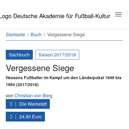
Zum Hauptinhalt springen
Zum Seitenende springen
Sie sind hier:
Startseite
Buch
Vergessene Siege
Sachbuch
Saison 2017/2018
Vergessene Siege
Hessens Fußballer im Kampf um den Länderpokal 1949 bis
1994 (2017/2018)
von
Christian von Berg
Die Werkstatt
24,90 Euro