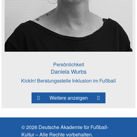
Persönlichkeit
Daniela Wurbs
KickIn! Beratungsstelle Inklusion im Fußball
Weitere anzeigen
© 2026 Deutsche Akademie für Fußball-
Kultur – Alle Rechte vorbehalten.