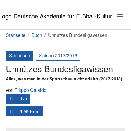
Zum Hauptinhalt springen
Zum Seitenende springen
Sie sind hier:
Startseite
Buch
Unnützes Bundesligawissen
Sachbuch
Saison 2017/2018
Unnützes Bundesligawissen
Alles, was man in der Sportschau nicht erfährt (2017/2018)
von
Filippo Cataldo
riva
9,99 Euro