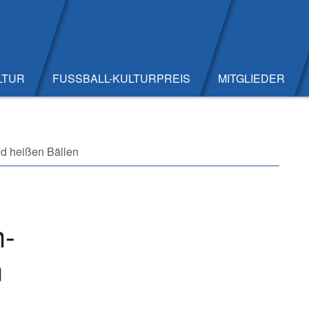
LTUR
FUSSBALL-KULTURPREIS
MITGLIEDER
d heißen Bällen
n-
n