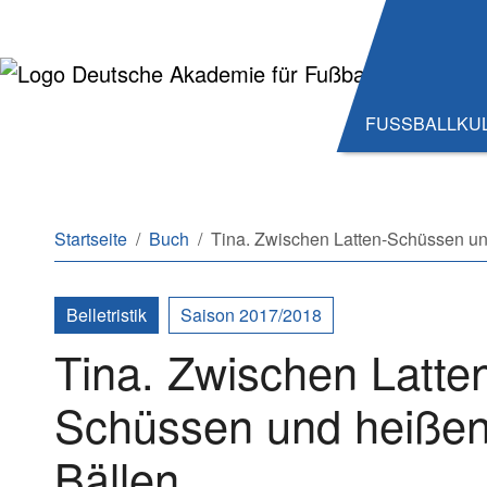
Zum Hauptinhalt springen
Zum Seitenende springen
FUSSBALLKU
Sie sind hier:
Startseite
Buch
Tina. Zwischen Latten-Schüssen un
Belletristik
Saison 2017/2018
Tina. Zwischen Latte
Schüssen und heiße
Bällen