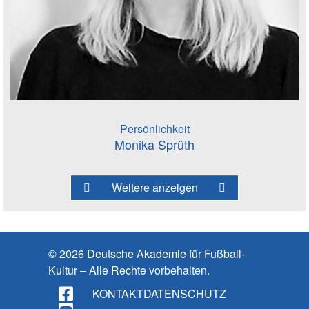
Persönlichkeit
Monika Sprüth
Weitere anzeigen
© 2026 Deutsche Akademie für Fußball-
Kultur – Alle Rechte vorbehalten.
KONTAKT
DATENSCHUTZ