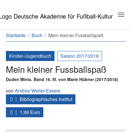
Zum Hauptinhalt springen
Zum Seitenende springen
Sie sind hier:
Startseite
Buch
Mein kleiner Fussballspaß
Kinder-/Jugendbuch
Saison 2017/2018
Mein kleiner Fussballspaß
Duden Minis. Band 16. Ill. von Marie Hübner (2017/2018)
von
Andrea Weller-Essers
Bibliographisches Institut
1,99 Euro