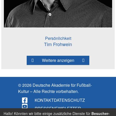
Persönlichkeit
Tim Frohwein
Weitere anzeigen
© 2026 Deutsche Akademie für Fußball-
Kultur – Alle Rechte vorbehalten.
KONTAKT
DATENSCHUTZ
PRESSE
NEWSLETTER
Hallo! Könnten wir bitte einige zusätzliche Dienste für
Besucher-