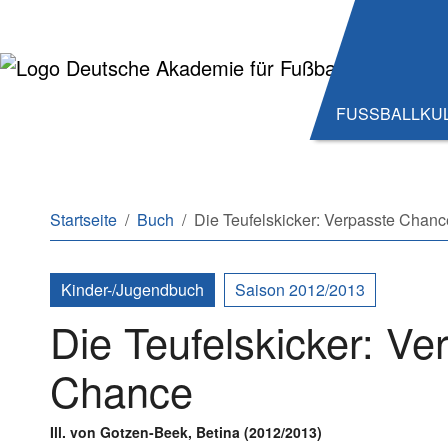
Zum Hauptinhalt springen
Zum Seitenende springen
FUSSBALLKU
Sie sind hier:
Startseite
Buch
Die Teufelskicker: Verpasste Chanc
Kinder-/Jugendbuch
Saison 2012/2013
Die Teufelskicker: Ve
Chance
Ill. von Gotzen-Beek, Betina (2012/2013)