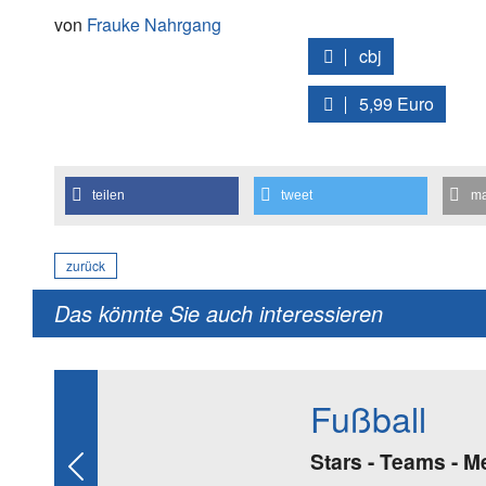
von
Frauke Nahrgang
cbj
5,99 Euro
teilen
tweet
ma
zurück
Das könnte Sie auch interessieren
Fußball
Stars - Teams - M
Previous