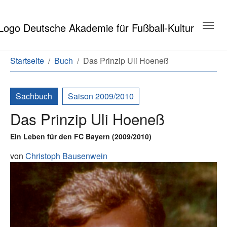
Zum Hauptinhalt springen
Zum Seitenende springen
Sie sind hier:
Startseite
Buch
Das Prinzip Uli Hoeneß
Sachbuch
Saison 2009/2010
Das Prinzip Uli Hoeneß
Ein Leben für den FC Bayern (2009/2010)
von
Christoph Bausenwein