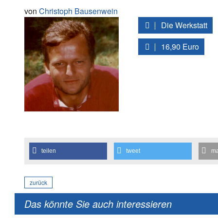
von
Christoph Bausenwein
Die Werkstatt
16,90 Euro
teilen
tweet
ma
zurück
Das könnte Sie auch interessieren