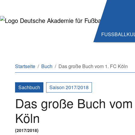
Zum Hauptinhalt springen
Zum Seitenende springen
FUSSBALLKU
Sie sind hier:
Startseite
Buch
Das große Buch vom 1. FC Köln
Sachbuch
Saison 2017/2018
Das große Buch vom
Köln
(2017/2018)