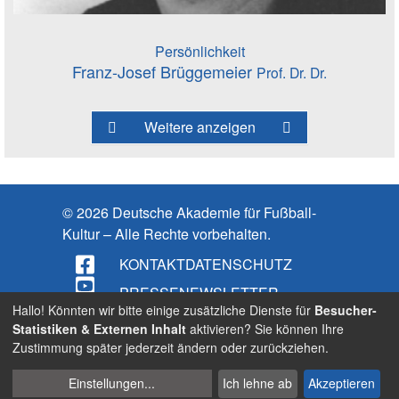
Persönlichkeit
Franz-Josef Brüggemeier
Prof. Dr. Dr.
Weitere anzeigen
© 2026 Deutsche Akademie für Fußball-
Kultur – Alle Rechte vorbehalten.
KONTAKT
DATENSCHUTZ
PRESSE
NEWSLETTER
Hallo! Könnten wir bitte einige zusätzliche Dienste für
Besucher-
IMPRESSUM
Statistiken & Externen Inhalt
aktivieren? Sie können Ihre
Zustimmung später jederzeit ändern oder zurückziehen.
BARRIEREFREIHEIT
Cookies
Suche
Einstellungen
...
Ich lehne ab
Akzeptieren