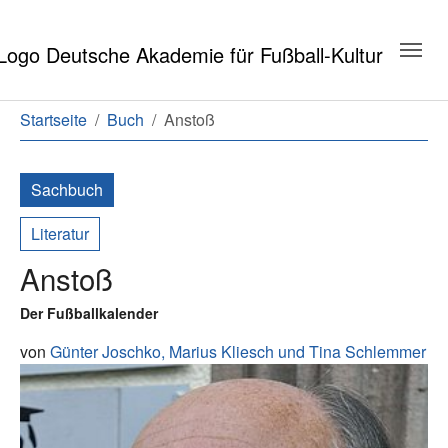
Zum Hauptinhalt springen
Zum Seitenende springen
Sie sind hier:
Startseite
Buch
Anstoß
Sachbuch
Literatur
Anstoß
Der Fußballkalender
von
Günter Joschko,
Marius Kliesch
und
Tina Schlemmer