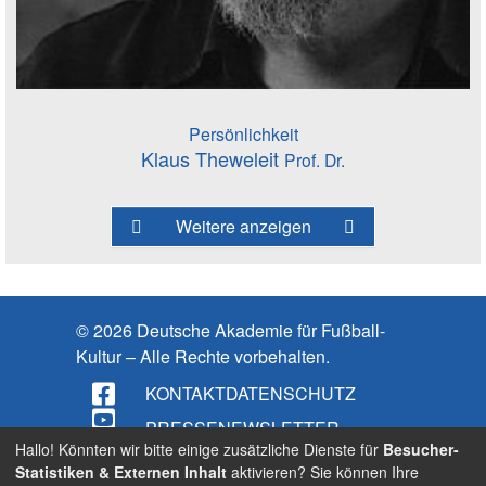
Persönlichkeit
Klaus Theweleit
Prof. Dr.
Weitere anzeigen
© 2026 Deutsche Akademie für Fußball-
Kultur – Alle Rechte vorbehalten.
KONTAKT
DATENSCHUTZ
PRESSE
NEWSLETTER
Hallo! Könnten wir bitte einige zusätzliche Dienste für
Besucher-
IMPRESSUM
Statistiken & Externen Inhalt
aktivieren? Sie können Ihre