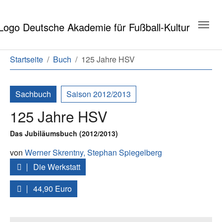
Zum Hauptinhalt springen
Zum Seitenende springen
Sie sind hier:
Startseite
Buch
125 Jahre HSV
Sachbuch
Saison 2012/2013
125 Jahre HSV
Das Jubiläumsbuch (2012/2013)
von
Werner Skrentny,
Stephan Spiegelberg
Die Werkstatt
44,90 Euro