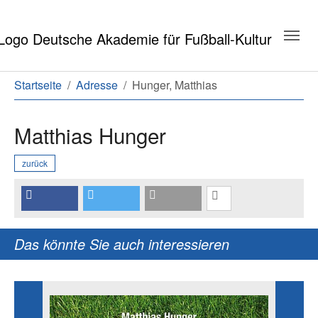
Zum Hauptinhalt springen
Zum Seitenende springen
Sie sind hier:
Startseite
Adresse
Hunger, Matthias
Matthias Hunger
zurück
Das könnte Sie auch interessieren