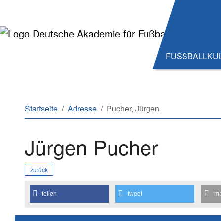
Zum Hauptinhalt springen
Zum Seitenende springen
FUSSBALLKU
Sie sind hier:
Startseite
Adresse
Pucher, Jürgen
Jürgen Pucher
zurück
teilen
tweet
ma