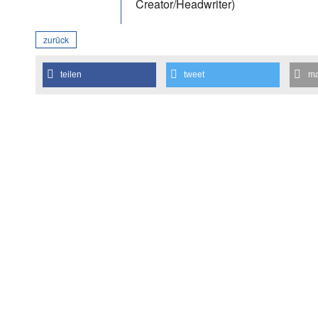
Creator/Headwriter)
zurück
teilen
tweet
ma