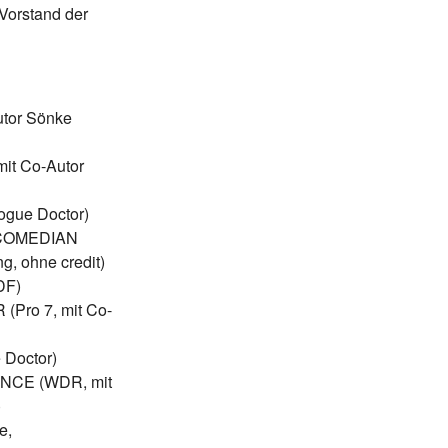
 Vorstand der
utor Sönke
it Co-Autor
gue Doctor)
) COMEDIAN
, ohne credit)
DF)
ro 7, mit Co-
 Doctor)
CE (WDR, mit
)
e,