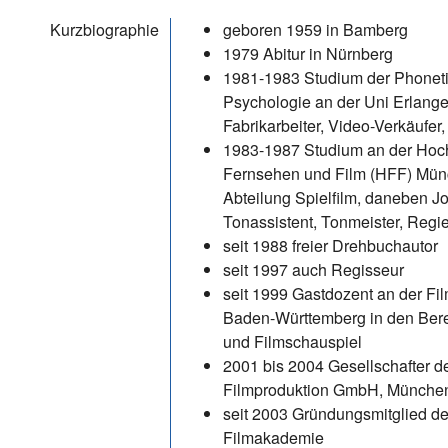
Kurzbiographie
geboren 1959 in Bamberg
1979 Abitur in Nürnberg
1981-1983 Studium der Phonetik
Psychologie an der Uni Erlang
Fabrikarbeiter, Video-Verkäufer,
1983-1987 Studium an der Hoch
Fernsehen und Film (HFF) Mün
Abteilung Spielfilm, daneben Jo
Tonassistent, Tonmeister, Regie
seit 1988 freier Drehbuchautor
seit 1997 auch Regisseur
seit 1999 Gastdozent an der F
Baden-Württemberg in den Ber
und Filmschauspiel
2001 bis 2004 Gesellschafter 
Filmproduktion GmbH, Münche
seit 2003 Gründungsmitglied d
Filmakademie