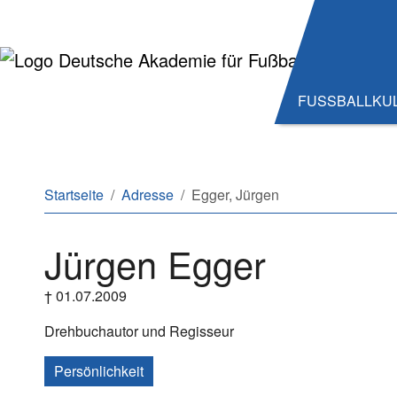
Zum Hauptinhalt springen
Zum Seitenende springen
FUSSBALLKU
Sie sind hier:
Startseite
Adresse
Egger, Jürgen
Jürgen Egger
† 01.07.2009
Drehbuchautor und Regisseur
Persönlichkeit