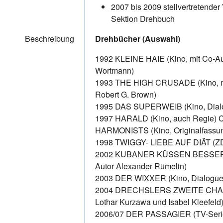
2007 bis 2009 stellvertretender
Sektion Drehbuch
Beschreibung
Drehbücher (Auswahl)
1992 KLEINE HAIE (Kino, mit Co-A
Wortmann)
1993 THE HIGH CRUSADE (Kino, m
Robert G. Brown)
1995 DAS SUPERWEIB (Kino, Dialo
1997 HARALD (Kino, auch Regie
HARMONISTS (Kino, Originalfassung
1998 TWIGGY- LIEBE AUF DIÄT (Z
2002 KUBANER KÜSSEN BESSER (P
Autor Alexander Rümelin)
2003 DER WIXXER (Kino, Dialogue
2004 DRECHSLERS ZWEITE CHAN
Lothar Kurzawa und Isabel Kleefeld
2006/07 DER PASSAGIER (TV-Seri