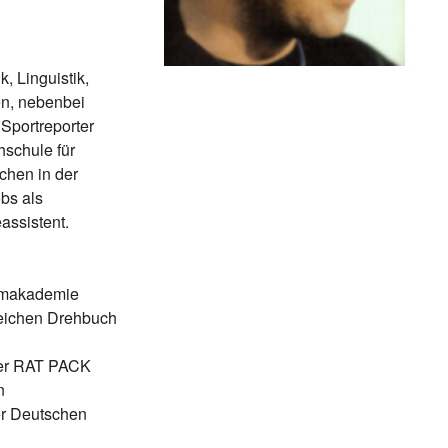
, Linguistik,
en, nebenbei
 Sportreporter
schule für
chen in der
bs als
assistent.
ilmakademie
eichen Drehbuch
der RAT PACK
n
er Deutschen